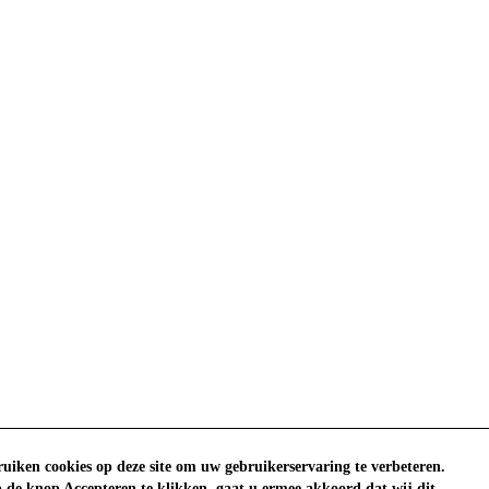
uiken cookies op deze site om uw gebruikerservaring te verbeteren.
 de knop Accepteren te klikken, gaat u ermee akkoord dat wij dit