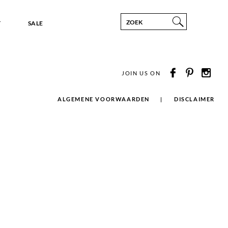
T
SALE
JOIN US ON
ALGEMENE VOORWAARDEN
DISCLAIMER
Footer
menu